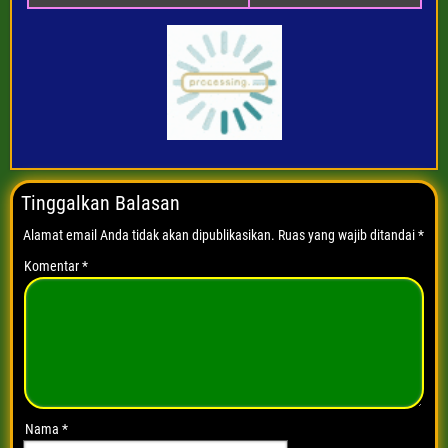
Tinggalkan Balasan
Alamat email Anda tidak akan dipublikasikan.
Ruas yang wajib ditandai
*
Komentar
*
Nama
*