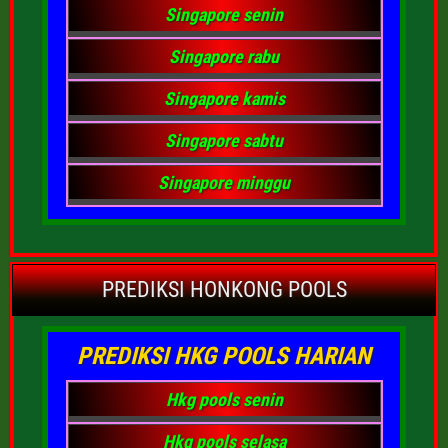
Singapore senin
Singapore rabu
Singapore kamis
Singapore sabtu
Singapore minggu
PREDIKSI HONKONG POOLS
PREDIKSI HKG POOLS HARIAN
Hkg pools senin
Hkg pools selasa