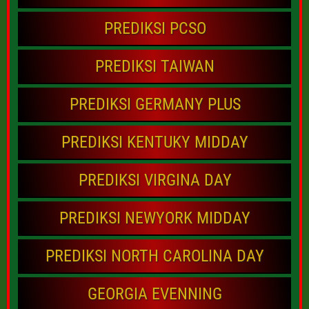
PREDIKSI PCSO
PREDIKSI TAIWAN
PREDIKSI GERMANY PLUS
PREDIKSI KENTUKY MIDDAY
PREDIKSI VIRGINA DAY
PREDIKSI NEWYORK MIDDAY
PREDIKSI NORTH CAROLINA DAY
GEORGIA EVENNING