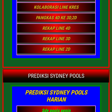
KOLABORASI LINE KRES
PANGKAS 4D KE 3D,2D
REKAP LINE 4D
REKAP LINE 3D
REKAP LINE 2D
PREDIKSI SYDNEY POOLS
PREDIKSI SYDNEY POOLS
HARIAN
Sdy pools senin