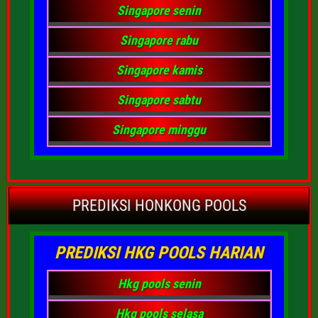
Singapore senin
Singapore rabu
Singapore kamis
Singapore sabtu
Singapore minggu
PREDIKSI HONKONG POOLS
PREDIKSI HKG POOLS HARIAN
Hkg pools senin
Hkg pools selasa