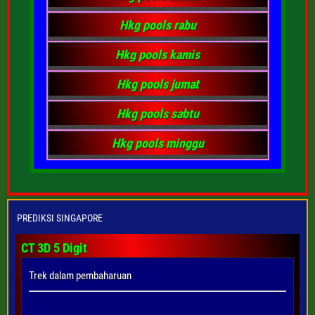
Hkg pools rabu
Hkg pools kamis
Hkg pools jumat
Hkg pools sabtu
Hkg pools minggu
PREDIKSI SINGAPORE
CT 3D 5 Digit
Trek dalam pembaharuan