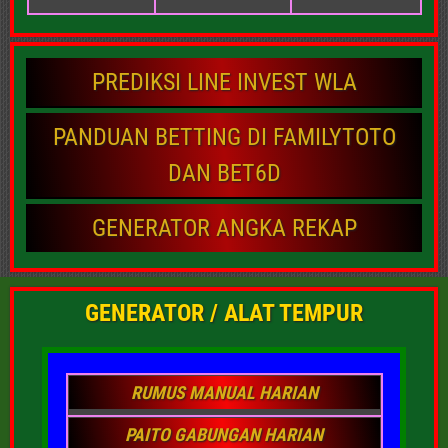
PREDIKSI LINE INVEST WLA
PANDUAN BETTING DI FAMILYTOTO
DAN BET6D
GENERATOR ANGKA REKAP
GENERATOR / ALAT TEMPUR
RUMUS MANUAL HARIAN
PAITO GABUNGAN HARIAN