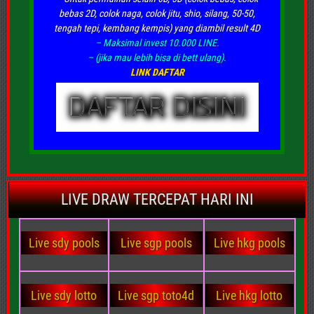
bebas 2D, colok naga, colok jitu, shio, silang, 50-50,
tengah tepi, kembang kempis) yang diambil result 4D
– Maksimal invest 10.000 LINE.
– (jika mau lebih bisa di bett ulang).
LINK DAFTAR
LIVE DRAW TERCEPAT HARI INI
Live sdy pools
Live sgp pools
Live hkg pools
Live sdy lotto
Live sgp toto4d
Live hkg lotto