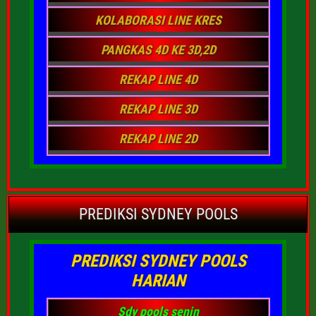
KOLABORASI LINE KRES
PANGKAS 4D KE 3D,2D
REKAP LINE 4D
REKAP LINE 3D
REKAP LINE 2D
PREDIKSI SYDNEY POOLS
PREDIKSI SYDNEY POOLS
HARIAN
Sdy pools senin